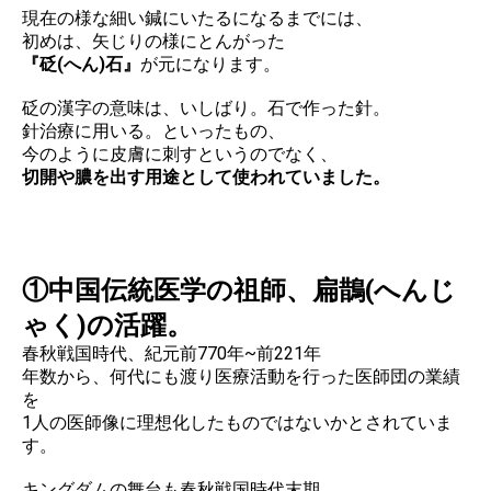
現在の様な細い鍼にいたるになるまでには、
初めは、矢じりの様にとんがった
『砭​(へん)石』
が元になります。​
砭の漢字の意味は、いしばり。石で作った針。
針治療に用いる。といったもの、
今のように皮膚に刺すというのでなく、
切開や膿を出す用途として使われていました。
①中国伝統医学の祖師、扁鵲(へんじ
ゃく)の活躍。
春秋戦国時代、紀元前770年~前221年
年数から、何代にも渡り医療活動を行った医師団の業績
を
1人の医師像に理想化したものではないかとされていま
す。
キングダムの舞台も春秋戦国時代​末期。