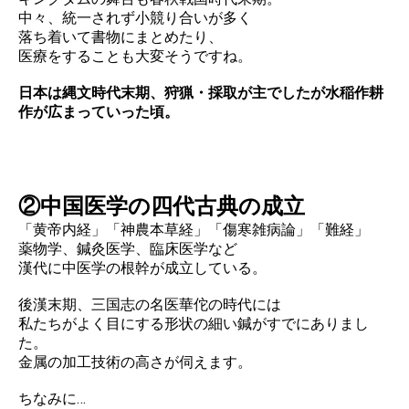
中々、統一されず小競り合いが多く
落ち着いて書物にまとめたり、
医療をすることも大変そうですね。
日本は縄文時代末期、狩猟・採取が主でしたが水稲作耕
作が広まっていった頃。
②中国医学の四代古典の成立
「黄帝内経」「神農本草経」「傷寒雑病論」「難経」
薬物学、鍼灸医学、臨床医学など
漢代に中医学の根幹が成立している。
後漢末期、三国志の名医華佗の時代には
私たちがよく目にする形状の細い鍼がすでにありまし
た。
金属の加工技術の高さが伺えます。
ちなみに…