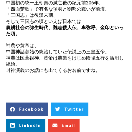
中国初の統一王朝秦の滅亡後の紀元前206年、
「四面楚歌」で有名な項羽と劉邦の戦いが前漢、
「三国志」は後漢末期、
そして三国志の頃といえば日本では
農耕社会の弥生時代、魏志倭人伝、卑弥呼、金印といっ
た頃。
神農や黄帝は、
中国神話創始の統治していた伝説上の三皇五帝。
神農は医薬祖神、黄帝は農業をはじめ​陰陽五行を活用し
統治。
封神演義のお話にも出てくるお名前ですね。
Facebook
Twitter
LinkedIn
Email