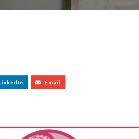
と
LinkedIn
Email