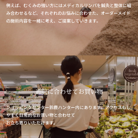
例えば、むくみの強い方にはメディカルリンパを鍼灸と整体に組
み合わせるなど、それぞれのお悩みに合わせた、オーダーメイド
の施術内容を一緒に考え、ご提案していきます。
通院に合わせてお買い物
ショッピングセンター
鈴鹿ハンター内にあります。
アクセスもし
やすく
日常的な
お買い物と合わせて
お立ち寄りいただけます。